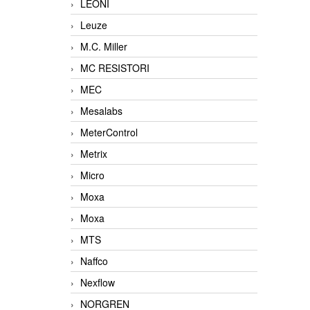
LEONI
Leuze
M.C. Miller
MC RESISTORI
MEC
Mesalabs
MeterControl
Metrix
Micro
Moxa
Moxa
MTS
Naffco
Nexflow
NORGREN