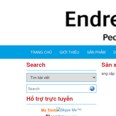
TRANG CHỦ
GIỚI THIỆU
SẢN PHẨM
D
Search
Sản x
Đang cập n
Hổ trợ trực tuyến
Ms Trinh