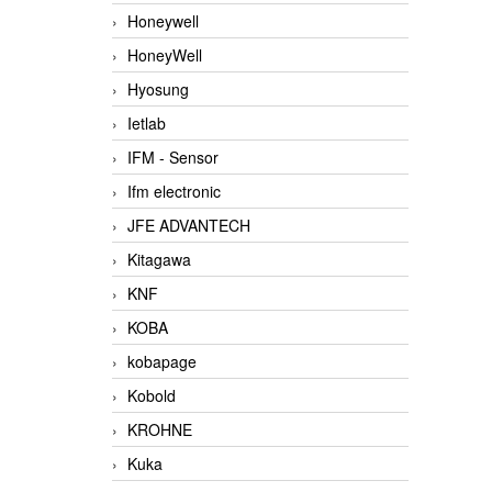
Honeywell
HoneyWell
Hyosung
Ietlab
IFM - Sensor
Ifm electronic
JFE ADVANTECH
Kitagawa
KNF
KOBA
kobapage
Kobold
KROHNE
Kuka