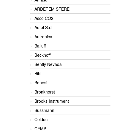
ARDETEM SFERE
Asco CO2
Autel S.r.l
Autronica
Balluff
Beckhoff
Bently Nevada
Bihl
Bonesi
Bronkhorst
Brooks Instrument
Bussmann
Celduc
CEMB