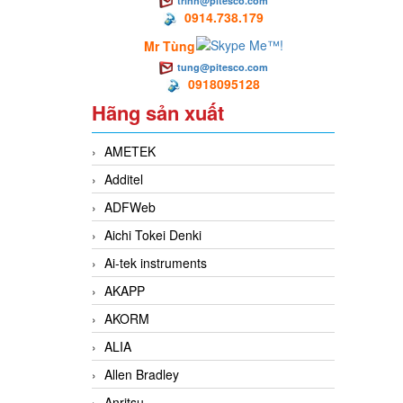
trinh@pitesco.com
0914.738.179
Mr Tùng
tung@pitesco.com
0918095128
Hãng sản xuất
AMETEK
Additel
ADFWeb
Aichi Tokei Denki
Ai-tek instruments
AKAPP
AKORM
ALIA
Allen Bradley
Anritsu