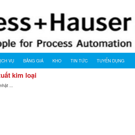
ỊCH VỤ
BẢNG GIÁ
KHO
TIN TỨC
TUYỂN DỤNG
uất kim loại
hật ...