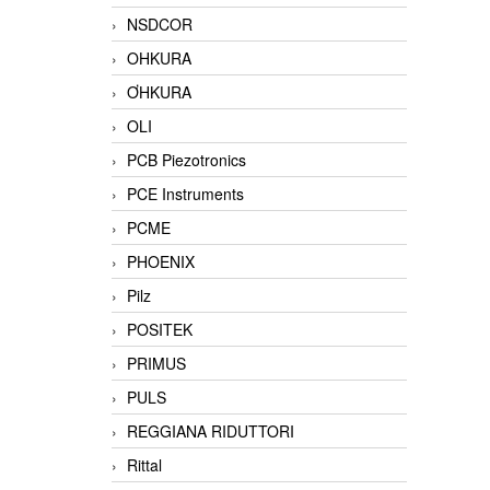
NSDCOR
OHKURA
ƠHKURA
OLI
PCB Piezotronics
PCE Instruments
PCME
PHOENIX
Pilz
POSITEK
PRIMUS
PULS
REGGIANA RIDUTTORI
Rittal