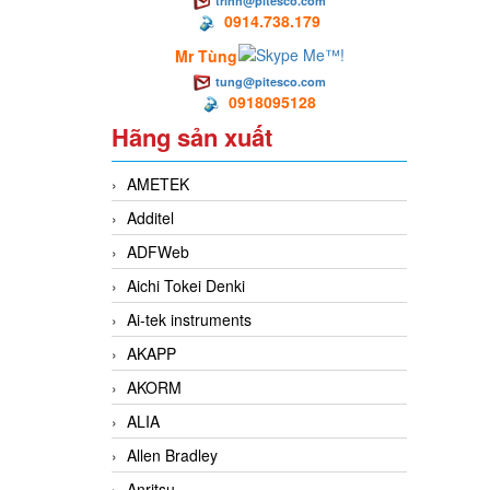
trinh@pitesco.com
0914.738.179
Mr Tùng
tung@pitesco.com
0918095128
Hãng sản xuất
AMETEK
Additel
ADFWeb
Aichi Tokei Denki
Ai-tek instruments
AKAPP
AKORM
ALIA
Allen Bradley
Anritsu