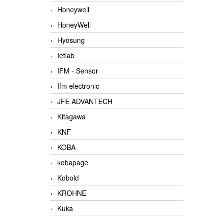
Honeywell
HoneyWell
Hyosung
Ietlab
IFM - Sensor
Ifm electronic
JFE ADVANTECH
Kitagawa
KNF
KOBA
kobapage
Kobold
KROHNE
Kuka