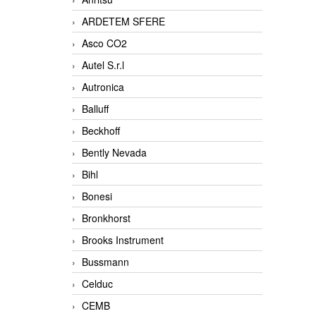
ARDETEM SFERE
Asco CO2
Autel S.r.l
Autronica
Balluff
Beckhoff
Bently Nevada
Bihl
Bonesi
Bronkhorst
Brooks Instrument
Bussmann
Celduc
CEMB