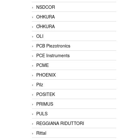
NSDCOR
OHKURA
ƠHKURA
OLI
PCB Piezotronics
PCE Instruments
PCME
PHOENIX
Pilz
POSITEK
PRIMUS
PULS
REGGIANA RIDUTTORI
Rittal