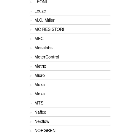
LEONI
Leuze
M.C. Miller
MC RESISTORI
MEC
Mesalabs
MeterControl
Metrix
Micro
Moxa
Moxa
MTS
Naffco
Nexflow
NORGREN