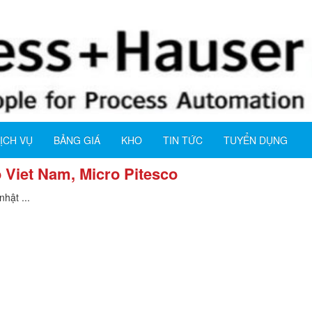
ỊCH VỤ
BẢNG GIÁ
KHO
TIN TỨC
TUYỂN DỤNG
 Viet Nam, Micro Pitesco
hật ...