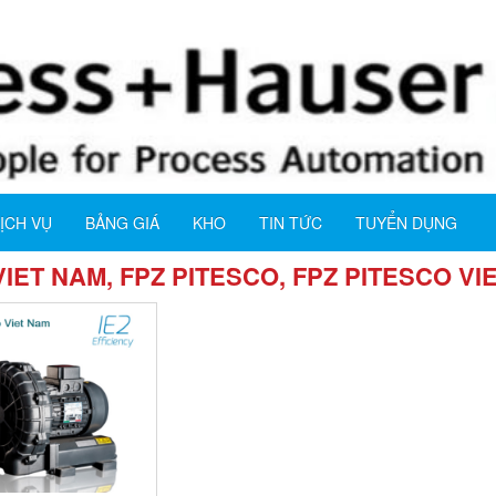
ỊCH VỤ
BẢNG GIÁ
KHO
TIN TỨC
TUYỂN DỤNG
VIET NAM, FPZ PITESCO, FPZ PITESCO V