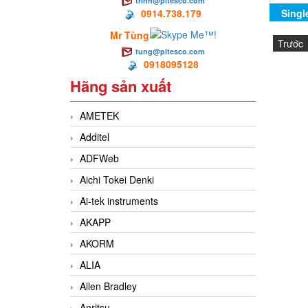
trinh@pitesco.com
0914.738.179
Singl
Mr Tùng
Trước
tung@pitesco.com
0918095128
Hãng sản xuất
AMETEK
Additel
ADFWeb
Aichi Tokei Denki
Ai-tek instruments
AKAPP
AKORM
ALIA
Allen Bradley
Anritsu