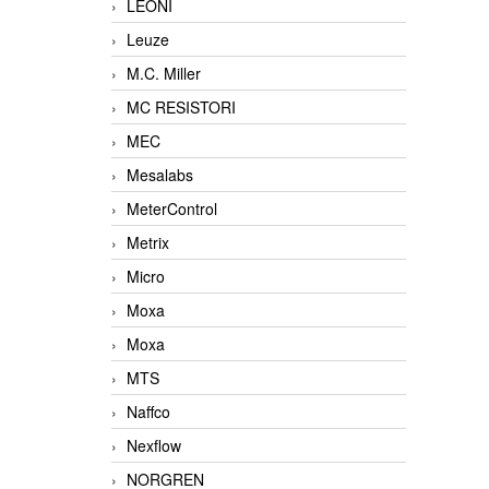
LEONI
Leuze
M.C. Miller
MC RESISTORI
MEC
Mesalabs
MeterControl
Metrix
Micro
Moxa
Moxa
MTS
Naffco
Nexflow
NORGREN