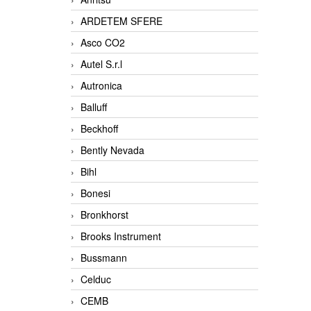
ARDETEM SFERE
Asco CO2
Autel S.r.l
Autronica
Balluff
Beckhoff
Bently Nevada
Bihl
Bonesi
Bronkhorst
Brooks Instrument
Bussmann
Celduc
CEMB