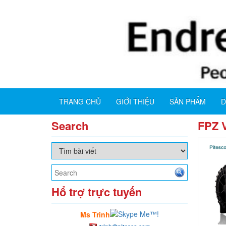
TRANG CHỦ
GIỚI THIỆU
SẢN PHẨM
D
Search
FPZ 
Hổ trợ trực tuyến
Ms Trinh