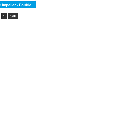
e impeller - Double
stage
1
Sau