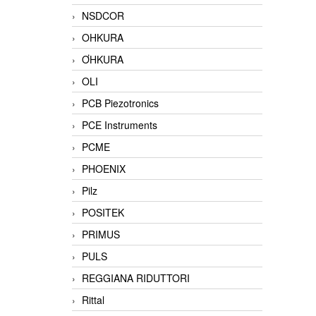
NSDCOR
OHKURA
ƠHKURA
OLI
PCB Piezotronics
PCE Instruments
PCME
PHOENIX
Pilz
POSITEK
PRIMUS
PULS
REGGIANA RIDUTTORI
Rittal