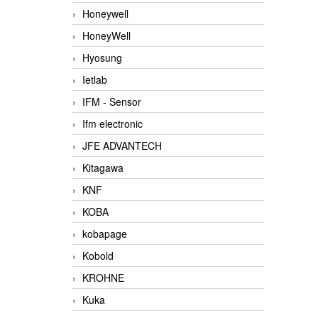
Honeywell
HoneyWell
Hyosung
Ietlab
IFM - Sensor
Ifm electronic
JFE ADVANTECH
Kitagawa
KNF
KOBA
kobapage
Kobold
KROHNE
Kuka