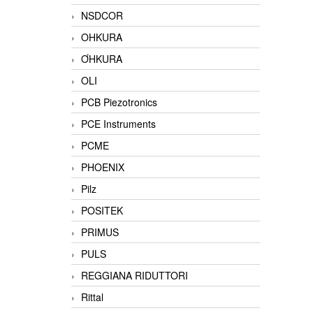
NSDCOR
OHKURA
ƠHKURA
OLI
PCB Piezotronics
PCE Instruments
PCME
PHOENIX
Pilz
POSITEK
PRIMUS
PULS
REGGIANA RIDUTTORI
Rittal