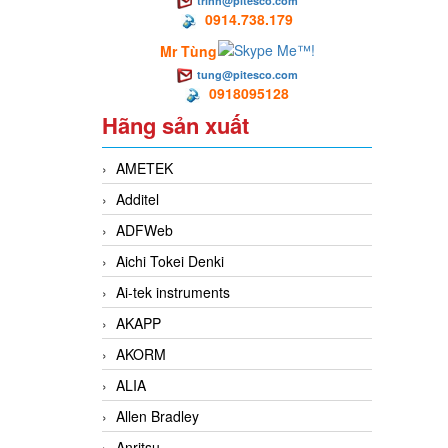
trinh@pitesco.com
0914.738.179
Mr Tùng
tung@pitesco.com
0918095128
Hãng sản xuất
AMETEK
Additel
ADFWeb
Aichi Tokei Denki
Ai-tek instruments
AKAPP
AKORM
ALIA
Allen Bradley
Anritsu