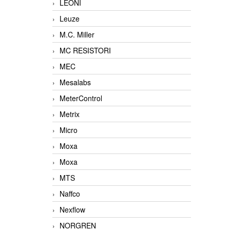
LEONI
Leuze
M.C. Miller
MC RESISTORI
MEC
Mesalabs
MeterControl
Metrix
Micro
Moxa
Moxa
MTS
Naffco
Nexflow
NORGREN