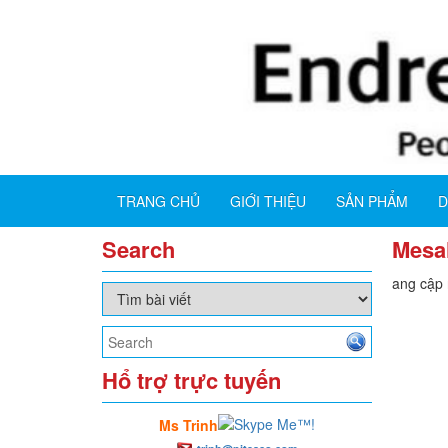
TRANG CHỦ
GIỚI THIỆU
SẢN PHẨM
D
Search
Mesa
Đang cập n
Hổ trợ trực tuyến
Ms Trinh