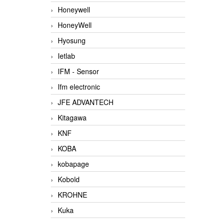
Honeywell
HoneyWell
Hyosung
Ietlab
IFM - Sensor
Ifm electronic
JFE ADVANTECH
Kitagawa
KNF
KOBA
kobapage
Kobold
KROHNE
Kuka