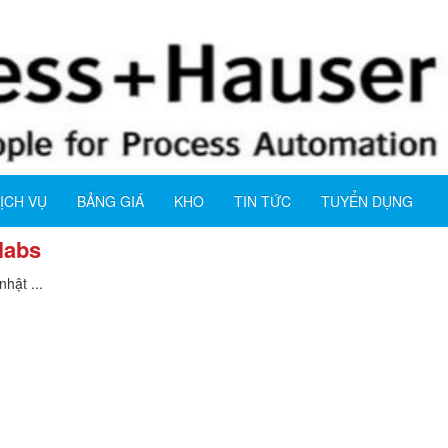
ỊCH VỤ
BẢNG GIÁ
KHO
TIN TỨC
TUYỂN DỤNG
labs
hật ...