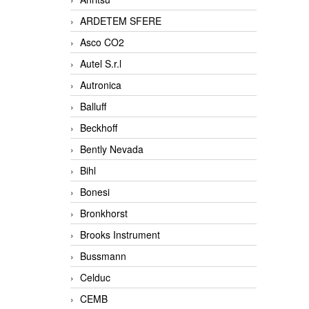
ARDETEM SFERE
Asco CO2
Autel S.r.l
Autronica
Balluff
Beckhoff
Bently Nevada
Bihl
Bonesi
Bronkhorst
Brooks Instrument
Bussmann
Celduc
CEMB